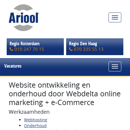
Toggle
navigat
Regio Rotterdam
Regio Den Haag
010 247 70 15
070 335 55 13
Vacatures
Toggle
navigat
Website ontwikkeling en
onderhoud door Webdelta online
marketing + e-Commerce
Werkzaamheden
Webhosting
Onderhoud