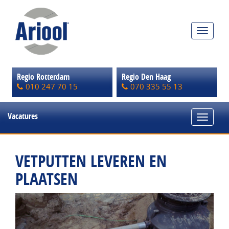
Toggle
navigat
Regio Rotterdam
Regio Den Haag
010 247 70 15
070 335 55 13
Vacatures
Toggle
navigat
VETPUTTEN LEVEREN EN
PLAATSEN