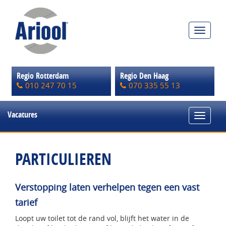
Toggle
navigat
Regio Rotterdam
Regio Den Haag
010 247 70 15
070 335 55 13
Vacatures
Toggle
navigat
PARTICULIEREN
Verstopping laten verhelpen tegen een vast
tarief
Loopt uw toilet tot de rand vol, blijft het water in de