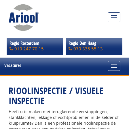
Toggle
navigat
Regio Rotterdam
Regio Den Haag
010 247 70 15
070 335 55 13
Vacatures
Toggle
navigat
RIOOLINSPECTIE / VISUELE
INSPECTIE
Heeft u te maken met terugkerende verstoppingen,
stankklachten, lekkage of vochtproblemen in de kelder of
kruipruimte? Dan is een professionele rioolinspectie de
eerste stap naar een gerichte oplossing. Ariool voert