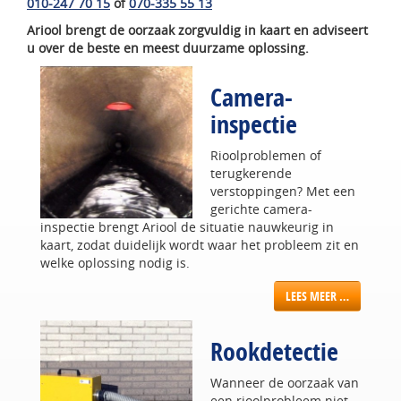
010-247 70 15
of
070-335 55 13
Ariool brengt de oorzaak zorgvuldig in kaart en adviseert
u over de beste en meest duurzame oplossing.
Camera-
inspectie
Rioolproblemen of
terugkerende
verstoppingen? Met een
gerichte camera-
inspectie brengt Ariool de situatie nauwkeurig in
kaart, zodat duidelijk wordt waar het probleem zit en
welke oplossing nodig is.
LEES MEER …
Rookdetectie
Wanneer de oorzaak van
een rioolprobleem niet