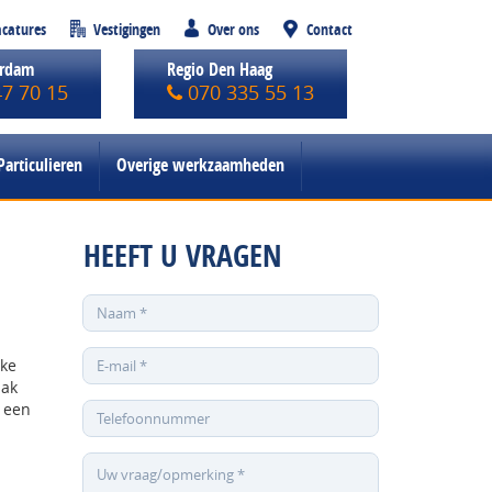
catures
Vestigingen
Over ons
Contact
erdam
Regio Den Haag
47 70 15
070 335 55 13
Particulieren
Overige werkzaamheden
HEEFT U VRAGEN
jke
aak
– een