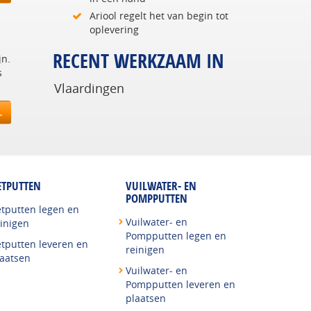
Ariool regelt het van begin tot
oplevering
RECENT WERKZAAM IN
jn.
s
Vlaardingen
…
ETPUTTEN
VUILWATER- EN
POMPPUTTEN
etputten legen en
Vuilwater- en
inigen
Pompputten legen en
etputten leveren en
reinigen
laatsen
Vuilwater- en
Pompputten leveren en
plaatsen