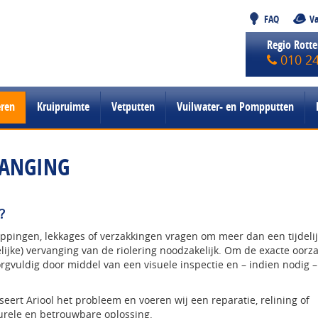
FAQ
Va
Regio Rott
010 2
eren
Kruipruimte
Vetputten
Vuilwater- en Pompputten
VANGING
?
ppingen, lekkages of verzakkingen vragen om meer dan een tijdeli
telijke) vervanging van de riolering noodzakelijk. Om de exacte oorz
zorgvuldig door middel van een visuele inspectie en – indien nodig 
iseert Ariool het probleem en voeren wij een reparatie, relining of
turele en betrouwbare oplossing.