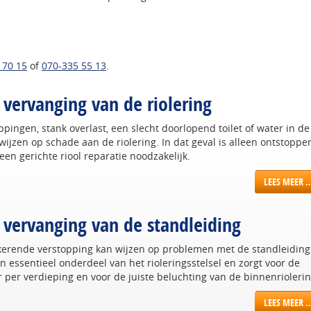
 70 15
of
070-335 55 13
.
 vervanging van de riolering
pingen, stank overlast, een slecht doorlopend toilet of water in de
ijzen op schade aan de riolering. In dat geval is alleen ontstoppe
een gerichte riool reparatie noodzakelijk.
LEES MEER 
 vervanging van de standleiding
kerende verstopping kan wijzen op problemen met de standleiding
n essentieel onderdeel van het rioleringsstelsel en zorgt voor de
r per verdieping en voor de juiste beluchting van de binnenriolerin
LEES MEER 