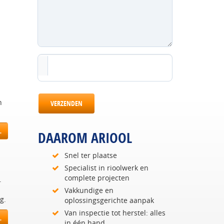
n
VERZENDEN
…
DAAROM ARIOOL
Snel ter plaatse
Specialist in rioolwerk en
complete projecten
.
Vakkundige en
g.
oplossingsgerichte aanpak
Van inspectie tot herstel: alles
…
in één hand