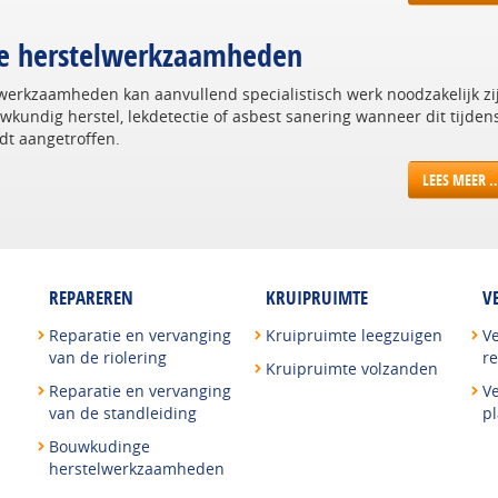
e herstelwerkzaamheden
lwerkzaamheden kan aanvullend specialistisch werk noodzakelijk zi
wkundig herstel, lekdetectie of asbest sanering wanneer dit tijden
t aangetroffen.
LEES MEER 
REPAREREN
KRUIPRUIMTE
V
Reparatie en vervanging
Kruipruimte leegzuigen
V
van de riolering
re
Kruipruimte volzanden
Reparatie en vervanging
V
van de standleiding
p
Bouwkudinge
herstelwerkzaamheden