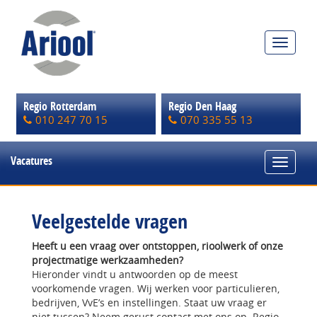
Toggle
navigat
Regio Rotterdam
Regio Den Haag
010 247 70 15
070 335 55 13
Vacatures
Toggle
navigat
Veelgestelde vragen
Heeft u een vraag over ontstoppen, rioolwerk of onze
projectmatige werkzaamheden?
Hieronder vindt u antwoorden op de meest
voorkomende vragen. Wij werken voor particulieren,
bedrijven, VvE’s en instellingen. Staat uw vraag er
niet tussen? Neem gerust contact met ons op. Regio