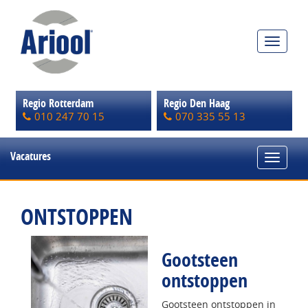
Toggle
navigat
Regio Rotterdam
Regio Den Haag
010 247 70 15
070 335 55 13
Vacatures
Toggle
navigat
ONTSTOPPEN
Gootsteen
ontstoppen
Gootsteen ontstoppen in