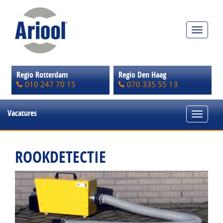
Toggle
navigat
Regio Rotterdam
Regio Den Haag
010 247 70 15
070 335 55 13
Vacatures
Toggle
navigat
ROOKDETECTIE