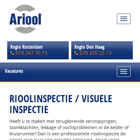
Toggle
navigat
Regio Rotterdam
Regio Den Haag
010 247 70 15
070 335 55 13
Vacatures
Toggle
navigat
RIOOLINSPECTIE / VISUELE
INSPECTIE
Heeft u te maken met terugkerende verstoppingen,
stankklachten, lekkage of vochtproblemen in de kelder of
kruipruimte? Dan is een professionele rioolinspectie de
eerste stap naar een gerichte oplossing. Ariool voert