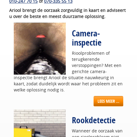
010-247 70 15
of
070-335 55 13
Ariool brengt de oorzaak zorgvuldig in kaart en adviseert
u over de beste en meest duurzame oplossing.
Camera-
inspectie
Rioolproblemen of
terugkerende
verstoppingen? Met een
gerichte camera-
inspectie brengt Ariool de situatie nauwkeurig in
kaart, zodat duidelijk wordt waar het probleem zit en
welke oplossing nodig is.
LEES MEER …
Rookdetectie
Wanneer de oorzaak van
een rioolprobleem niet